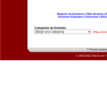
Registro de Dominios
|
Web Hosting
|
D
Dominios Expirados
|
Industrias
|
Indu
Categorías de Dominio:
[Pág. princi
** Precios expre
© 2002/2022 Solo10.com