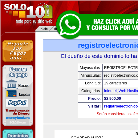
registroelectron
El dueño de este dominio lo ha
Mayusculas:
REGISTROELECTR
Minusculas:
registroelectronico
Longitud:
19 caracteres
Categorias:
Internet
,
Web Hostin
Precio:
$2,900.00
Visitar!
registroelectronic
Serán consideradas ofer
R