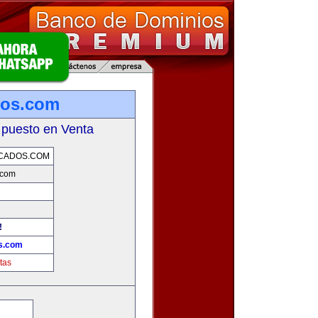
ados.com
 puesto en Venta
ICADOS.COM
s.com
!
os.com
tas