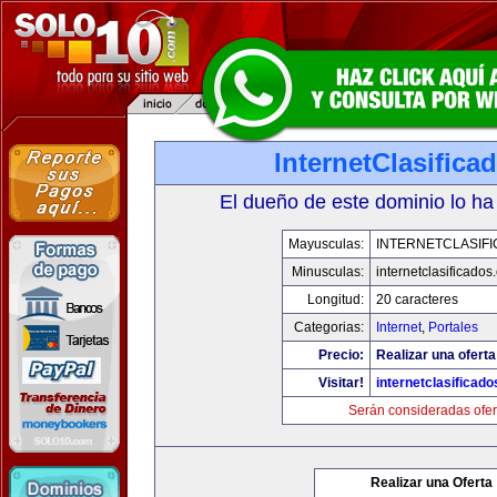
InternetClasific
El dueño de este dominio lo ha
Mayusculas:
INTERNETCLASIF
Minusculas:
internetclasificado
Longitud:
20 caracteres
Categorias:
Internet
,
Portales
Precio:
Realizar una oferta
Visitar!
internetclasificad
Serán consideradas ofer
Realizar una Oferta