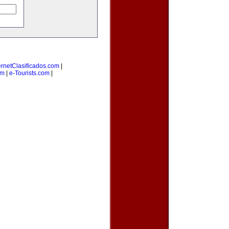
ernetClasificados.com
|
om
|
e-Tourists.com
|