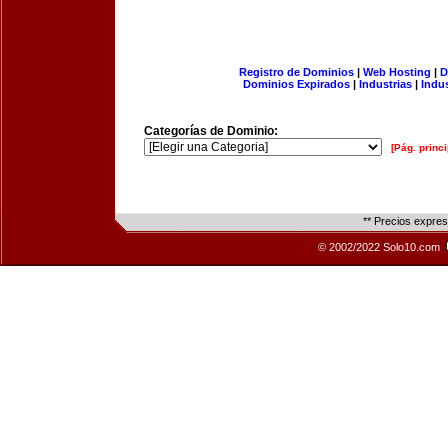
Registro de Dominios
|
Web Hosting
|
D
Dominios Expirados
|
Industrias
|
Indu
Categorías de Dominio:
[Pág. princi
** Precios expre
© 2002/2022 Solo10.com