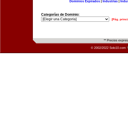
Dominios Expirados
|
Industrias
|
Indu
Categorías de Dominio:
[Pág. princi
** Precios expre
© 2002/2022 Solo10.com