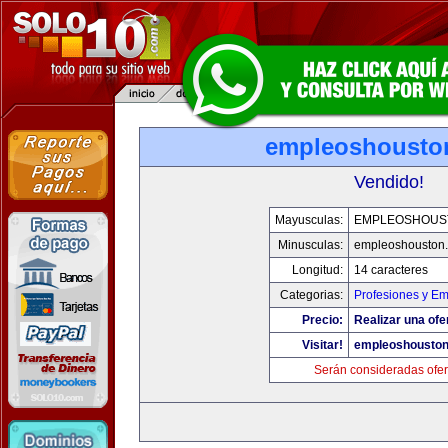
empleoshousto
Vendido!
Mayusculas:
EMPLEOSHOUS
Minusculas:
empleoshouston
Longitud:
14 caracteres
Categorias:
Profesiones y E
Precio:
Realizar una ofe
Visitar!
empleoshousto
Serán consideradas ofer