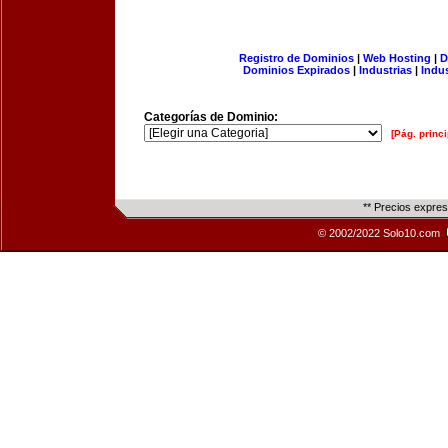
Registro de Dominios
|
Web Hosting
|
D
Dominios Expirados
|
Industrias
|
Indu
Categorías de Dominio:
[Pág. princi
** Precios expre
© 2002/2022 Solo10.com