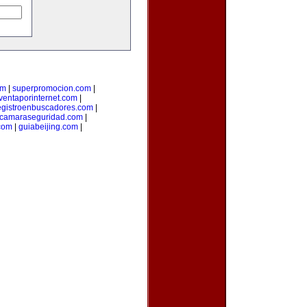
om
|
superpromocion.com
|
ventaporinternet.com
|
egistroenbuscadores.com
|
camaraseguridad.com
|
com
|
guiabeijing.com
|