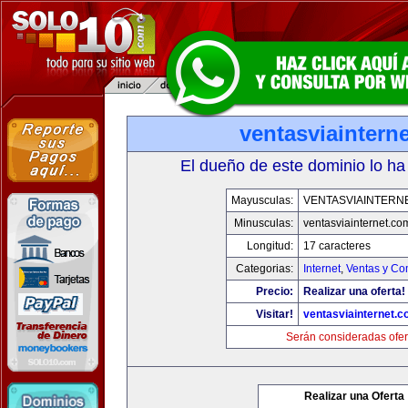
ventasviaintern
El dueño de este dominio lo ha
Mayusculas:
VENTASVIAINTERN
Minusculas:
ventasviainternet.co
Longitud:
17 caracteres
Categorias:
Internet
,
Ventas y Co
Precio:
Realizar una oferta!
Visitar!
ventasviainternet.
Serán consideradas ofer
Realizar una Oferta