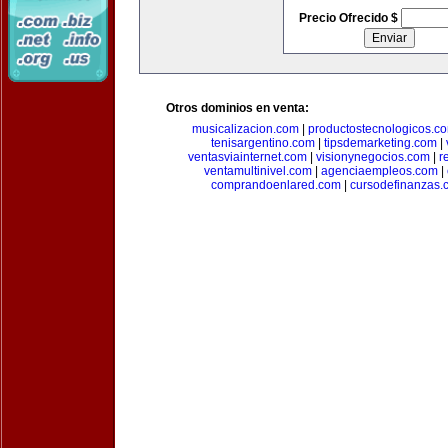
Precio Ofrecido $
Otros dominios en venta:
musicalizacion.com
|
productostecnologicos.c
tenisargentino.com
|
tipsdemarketing.com
|
ventasviainternet.com
|
visionynegocios.com
|
r
ventamultinivel.com
|
agenciaempleos.com
|
comprandoenlared.com
|
cursodefinanzas.