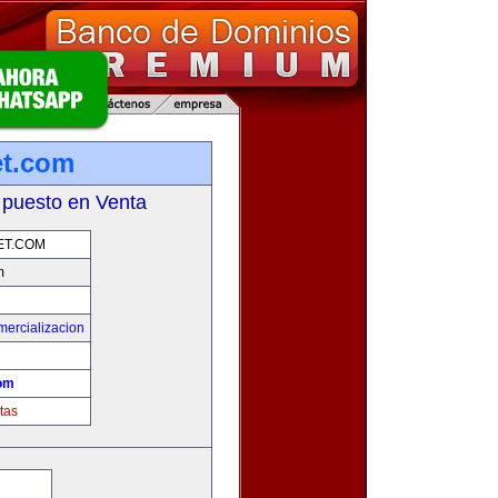
et.com
 puesto en Venta
ET.COM
m
mercializacion
com
tas