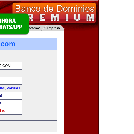
o.com
O.COM
ias
,
Portales
a!
m
tas