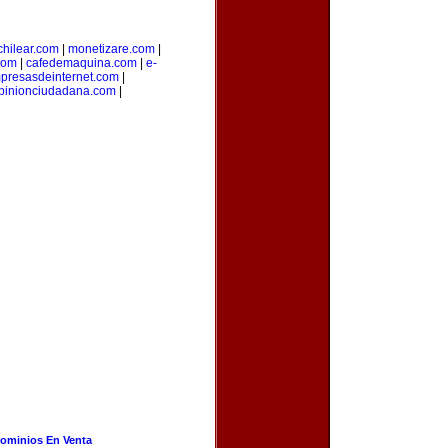
hilear.com
|
monetizare.com
|
com
|
cafedemaquina.com
|
e-
presasdeinternet.com
|
pinionciudadana.com
|
ominios En Venta