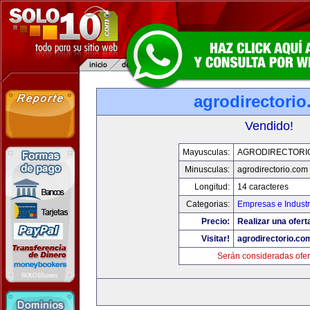
agrodirectori
Vendido!
Mayusculas:
AGRODIRECTORI
Minusculas:
agrodirectorio.com
Longitud:
14 caracteres
Categorias:
Empresas e Industr
Precio:
Realizar una ofert
Visitar!
agrodirectorio.co
Serán consideradas ofer