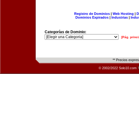
Registro de Dominios
|
Web Hosting
|
D
Dominios Expirados
|
Industrias
|
Indu
Categorías de Dominio:
[Pág. princi
** Precios expre
© 2002/2022 Solo10.com