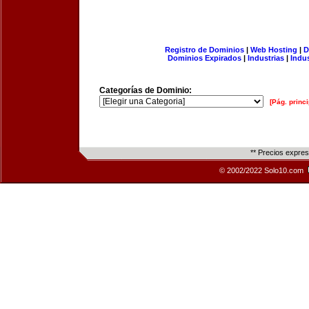
Registro de Dominios
|
Web Hosting
|
D
Dominios Expirados
|
Industrias
|
Indu
Categorías de Dominio:
[Pág. princi
** Precios expre
© 2002/2022 Solo10.com