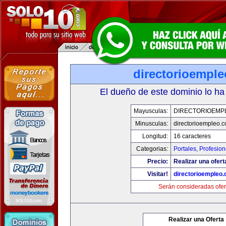
directorioempl
El dueño de este dominio lo ha
Mayusculas:
DIRECTORIOEMP
Minusculas:
directorioempleo.
Longitud:
16 caracteres
Categorias:
Portales
,
Profesio
Precio:
Realizar una ofert
Visitar!
directorioempleo
Serán consideradas ofer
Realizar una Oferta