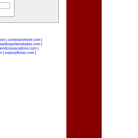
com
|
conexionmovil.com
|
uiadeoportunidades.com
|
endozavacations.com
|
om
|
exposyferias.com
|