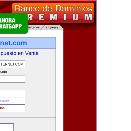
rnet.com
 puesto en Venta
NTERNET.COM
t.com
et.com
tas