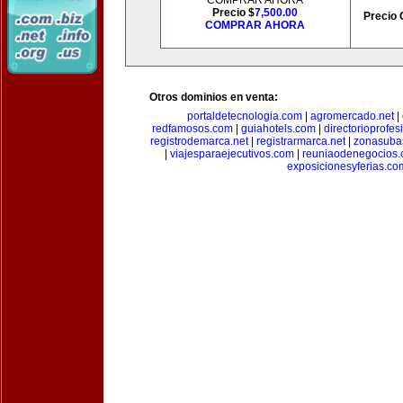
COMPRAR AHORA
Precio $
7,500.00
Precio 
COMPRAR AHORA
Otros dominios en venta:
portaldetecnologia.com
|
agromercado.net
|
redfamosos.com
|
guiahotels.com
|
directorioprofes
registrodemarca.net
|
registrarmarca.net
|
zonasuba
|
viajesparaejecutivos.com
|
reuniaodenegocios
exposicionesyferias.co