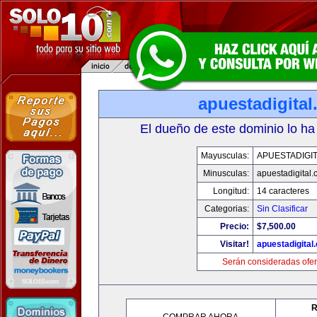
apuestadigita
El dueño de este dominio lo ha
Mayusculas:
APUESTADIGI
Minusculas:
apuestadigital
Longitud:
14 caracteres
Categorias:
Sin Clasificar
Precio:
$7,500.00
Visitar!
apuestadigital
Serán consideradas ofer
R