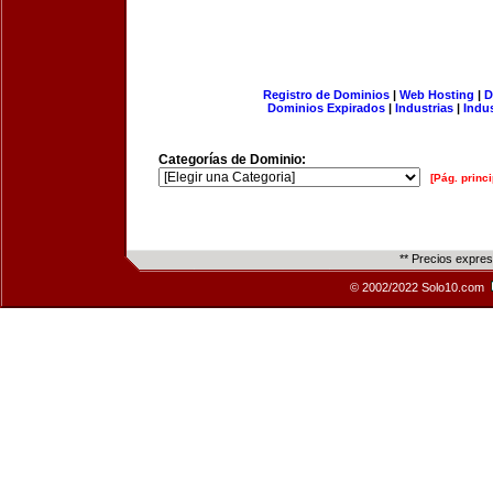
Registro de Dominios
|
Web Hosting
|
D
Dominios Expirados
|
Industrias
|
Indu
Categorías de Dominio:
[Pág. princi
** Precios expre
© 2002/2022 Solo10.com