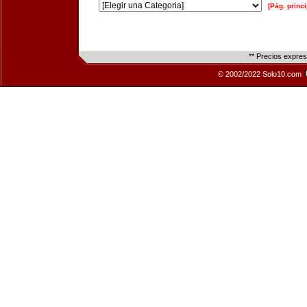
[Pág. princi
** Precios expre
© 2002/2022 Solo10.com