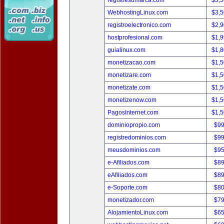
registresumarca.com
$3,
WebhostingLinux.com
$3,
registroelectronico.com
$2,
hostprofesional.com
$1,
guialinux.com
$1,
monetizacao.com
$1,
monetizare.com
$1,
monetizate.com
$1,
monetizenow.com
$1,
PagosInternet.com
$1,
dominiopropio.com
$9
registredominios.com
$9
meusdominios.com
$9
e-Afiliados.com
$8
eAfiliados.com
$8
e-Soporte.com
$8
monetizador.com
$7
AlojamientoLinux.com
$6